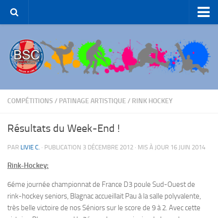
Accueil – BSC Roller Skating
Le Club
Patinage Artistique
Patinage de Groupe
Roller-Hockey
COMPÉTITIONS
/
PATINAGE ARTISTIQUE
/
RINK HOCKEY
Rink Hockey
Résultats du Week-End !
Patinage de Loisirs
PAR
LIVIE C.
· PUBLICATION
3 DÉCEMBRE 2012
· MIS À JOUR
16 JUIN 2014
ROLLER-DANCE
Rink-Hockey:
Nous Contacter
Liens et partenaires
6éme journée championnat de France D3 poule Sud-Ouest de
rink-hockey seniors, Blagnac accueillait Pau à la salle polyvalente,
très belle victoire de nos Séniors sur le score de 9 à 2
. Avec cette