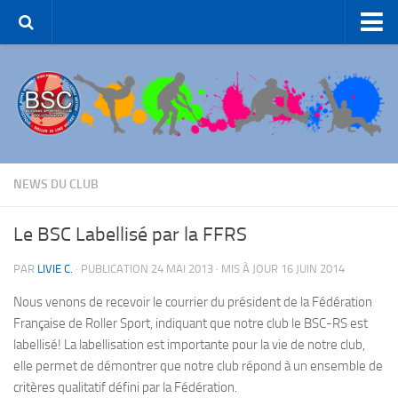
Accueil – BSC Roller Skating
Le Club
Patinage Artistique
Patinage de Groupe
Roller-Hockey
NEWS DU CLUB
Rink Hockey
Le BSC Labellisé par la FFRS
Patinage de Loisirs
PAR
LIVIE C.
· PUBLICATION
24 MAI 2013
· MIS À JOUR
16 JUIN 2014
ROLLER-DANCE
Nous venons de recevoir le courrier du président de la Fédération
Nous Contacter
Française de Roller Sport, indiquant que notre club le BSC-RS est
Liens et partenaires
labellisé! La labellisation est importante pour la vie de notre club,
elle permet de démontrer que notre club répond à un ensemble de
critères qualitatif défini par la Fédération.