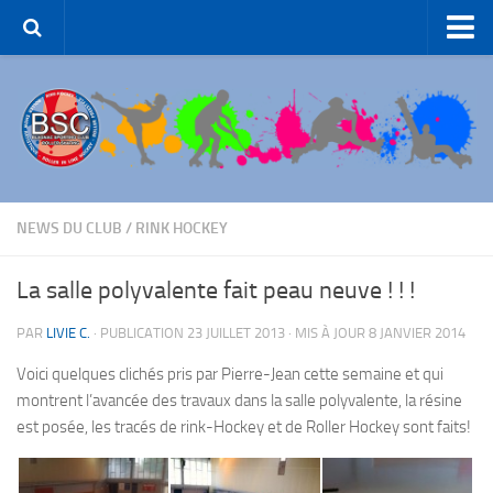
Accueil – BSC Roller Skating
Le Club
Patinage Artistique
Patinage de Groupe
Roller-Hockey
NEWS DU CLUB
/
RINK HOCKEY
Rink Hockey
La salle polyvalente fait peau neuve ! ! !
Patinage de Loisirs
PAR
LIVIE C.
· PUBLICATION
23 JUILLET 2013
· MIS À JOUR
8 JANVIER 2014
ROLLER-DANCE
Voici quelques clichés pris par Pierre-Jean cette semaine et qui
Nous Contacter
montrent l’avancée des travaux dans la salle polyvalente, la résine
Liens et partenaires
est posée, les tracés de rink-Hockey et de Roller Hockey sont faits!