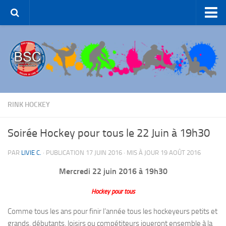
Accueil – BSC Roller Skating
Le Club
Patinage Artistique
Patinage de Groupe
Roller-Hockey
RINK HOCKEY
Rink Hockey
Soirée Hockey pour tous le 22 Juin à 19h30
Patinage de Loisirs
PAR
LIVIE C.
· PUBLICATION
17 JUIN 2016
· MIS À JOUR
19 AOÛT 2016
ROLLER-DANCE
Mercredi 22 juin 2016 à 19h30
Nous Contacter
Liens et partenaires
Hockey pour tous
Comme tous les ans pour finir l’année tous les hockeyeurs petits et
grands, débutants, loisirs ou compétiteurs joueront ensemble à la