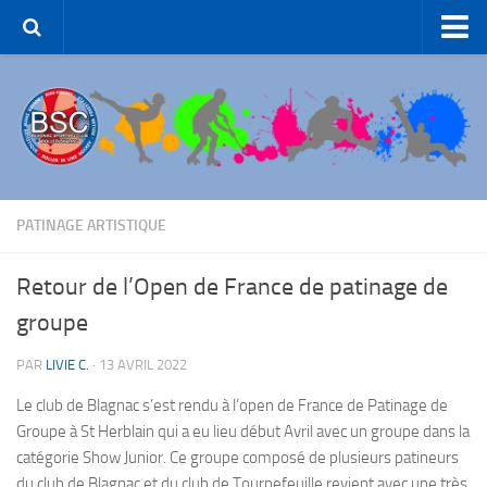
Accueil – BSC Roller Skating
Le Club
Patinage Artistique
Patinage de Groupe
Roller-Hockey
PATINAGE ARTISTIQUE
Rink Hockey
Retour de l’Open de France de patinage de
Patinage de Loisirs
groupe
ROLLER-DANCE
PAR
LIVIE C.
·
13 AVRIL 2022
Nous Contacter
Le club de Blagnac s’est rendu à l’open de France de Patinage de
Liens et partenaires
Groupe à St Herblain qui a eu lieu début Avril avec un groupe dans la
catégorie Show Junior. Ce groupe composé de plusieurs patineurs
du club de Blagnac et du club de Tournefeuille revient avec une très