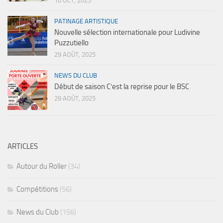
10 OCT, 2025
PATINAGE ARTISTIQUE
Nouvelle sélection internationale pour Ludivine
Puzzutiello
29 AOÛT, 2025
NEWS DU CLUB
Début de saison C’est la reprise pour le BSC
29 AOÛT, 2025
ARTICLES
Autour du Roller
(34)
Compétitions
(56)
News du Club
(156)