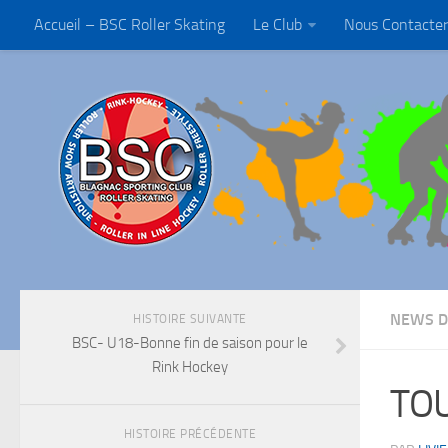
Accueil – BSC Roller Skating
Le Club
Nous Contacter
NEWS D
HISTOIRE SUIVANTE
BSC- U18-Bonne fin de saison pour le
Rink Hockey
TOU
HISTOIRE PRÉCÉDENTE