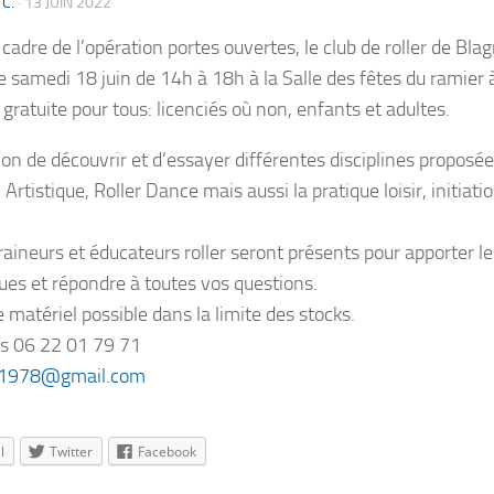
 C.
·
13 JUIN 2022
cadre de l’opération portes ouvertes, le club de roller de Bla
le samedi 18 juin de 14h à 18h à la
Salle des fêtes du ramier 
 gratuite pour tous: licenciés où non, enfants et adultes.
on de découvrir et d’essayer différentes disciplines proposées
Artistique, Roller Dance mais aussi la pratique loisir, initiati
raineurs et éducateurs roller seront présents pour apporter le
ues et répondre à toutes vos questions.
 matériel possible dans la limite des stocks.
ts
06 22 01 79 71
bs1978@gmail.com
l
Twitter
Facebook