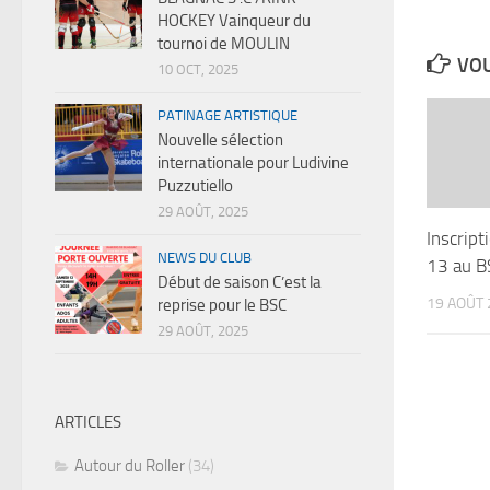
HOCKEY Vainqueur du
tournoi de MOULIN
VOU
10 OCT, 2025
PATINAGE ARTISTIQUE
Nouvelle sélection
internationale pour Ludivine
Puzzutiello
29 AOÛT, 2025
Inscrip
NEWS DU CLUB
13 au 
Début de saison C’est la
19 AOÛT 
reprise pour le BSC
29 AOÛT, 2025
ARTICLES
Autour du Roller
(34)