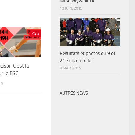
salle polyvalente
10 JUIN, 2015
0
Résultats et photos du 9 et
21 kms en roller
aison C’est la
8 MAR, 2015
ur le BSC
25
AUTRES NEWS