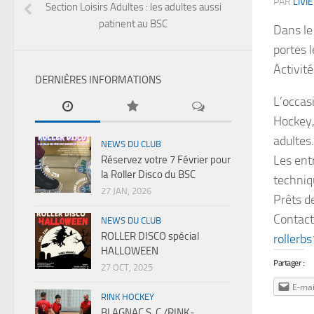
PAR
LIVIE
Section Loisirs Adultes : les adultes aussi
patinent au BSC
Dans le 
portes
Activité
DERNIÈRES INFORMATIONS
L’occasi
Hockey, 
adultes.
NEWS DU CLUB
Les ent
Réservez votre 7 Février pour
la Roller Disco du BSC
techniq
27 JAN, 2026
Prêts de
Contac
NEWS DU CLUB
ROLLER DISCO spécial
roller
HALLOWEEN
Partager :
27 OCT, 2025
E-mai
RINK HOCKEY
BLAGNAC S .C /RINK-