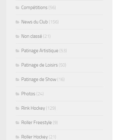
Compétitions
(56)
News du Club
(156)
Non classé
(21)
Patinage Artistique
(53)
Patinage de Loisirs
(50)
Patinage de Show
(16)
Photos
(24)
Rink Hockey
(129)
Roller Freestyle
(9)
Roller Hockey
(21)