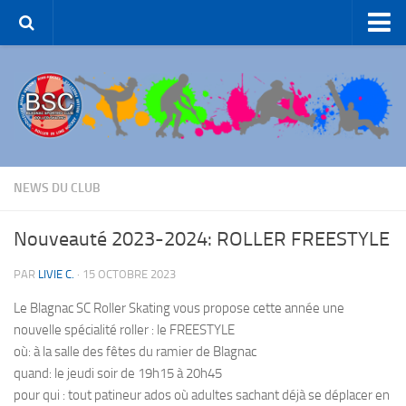
Accueil – BSC Roller Skating
Le Club
Patinage Artistique
Patinage de Groupe
Roller-Hockey
NEWS DU CLUB
Rink Hockey
Nouveauté 2023-2024: ROLLER FREESTYLE
Patinage de Loisirs
PAR
LIVIE C.
·
15 OCTOBRE 2023
ROLLER-DANCE
Le Blagnac SC Roller Skating vous propose cette année une
Nous Contacter
nouvelle spécialité roller : le FREESTYLE
Liens et partenaires
où: à la salle des fêtes du ramier de Blagnac
quand: le
jeudi soir
de 19h15 à 20h45
pour qui : tout patineur ados où adultes sachant déjà se déplacer en