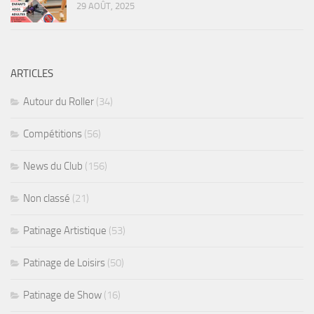
29 AOÛT, 2025
ARTICLES
Autour du Roller
(34)
Compétitions
(56)
News du Club
(156)
Non classé
(21)
Patinage Artistique
(53)
Patinage de Loisirs
(50)
Patinage de Show
(16)