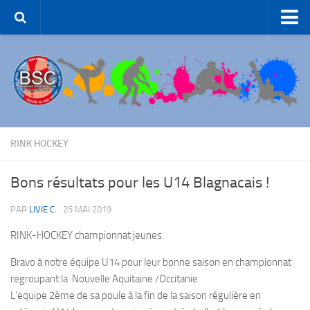
Accueil – BSC Roller Skating
Le Club
Patinage Artistique
Patinage de Groupe
Roller-Hockey
RINK HOCKEY
Rink Hockey
Bons résultats pour les U14 Blagnacais !
Patinage de Loisirs
PAR
LIVIE C.
·
25 MAI 2019
ROLLER-DANCE
RINK-HOCKEY championnat jeunes.
Nous Contacter
Liens et partenaires
Bravo à notre équipe U14 pour leur bonne saison en championnat
regroupant la Nouvelle Aquitaine /Occitanie.
L’equipe 2ème de sa poule à la fin de la saison régulière en