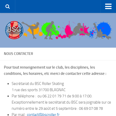
Accueil – BSC Roller Skating
Le Club
Patinage Artistique
Patinage de Groupe
Roller-Hockey
NOUS CONTACTER
Rink Hockey
Pour tout renseignement sur le club, les disciplines, les
Patinage de Loisirs
conditions, les horaires, etc merci de contacter cette adresse :
ROLLER-DANCE
Secrétariat du BSC Roller Skating
Nous Contacter
1 rue des sports 31700 BLAGNAC
Par téléphone : ou 06 22 01 79 71
de 9:00 à 17:00.
Liens et partenaires
Exceptionnellement le secrétariat du BSC sera joignable sur ce
numéro entre le 29 août et 5 septembre : 06 69 07 08 78
Par mail :
contact@bscroller.fr