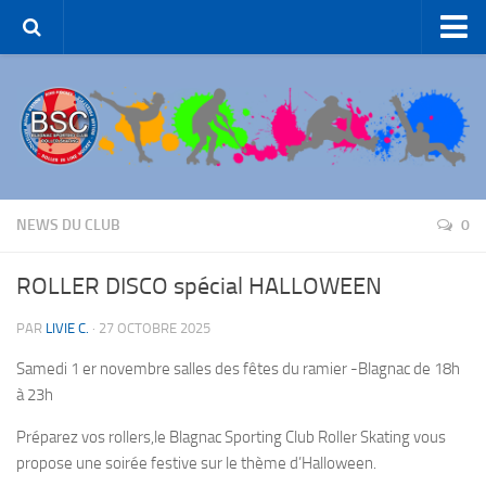
Accueil – BSC Roller Skating
Le Club
Patinage Artistique
Patinage de Groupe
Roller-Hockey
NEWS DU CLUB
0
Rink Hockey
ROLLER DISCO spécial HALLOWEEN
Patinage de Loisirs
PAR
LIVIE C.
·
27 OCTOBRE 2025
ROLLER-DANCE
Samedi 1 er novembre
salles des fêtes du ramier -Blagnac
de 18h
Nous Contacter
à 23h
Liens et partenaires
Préparez vos rollers,le Blagnac Sporting Club Roller Skating vous
propose une soirée festive sur le thème d’Halloween.