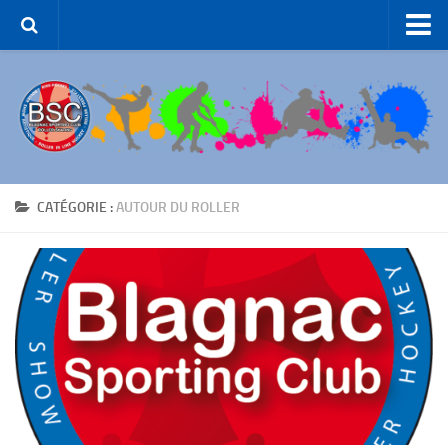
Accueil – BSC Roller Skating
Le Club
Patinage Artistique
Patinage de Groupe
Roller-Hockey
CATÉGORIE :
AUTOUR DU ROLLER
Rink Hockey
Patinage de Loisirs
ROLLER-DANCE
Nous Contacter
Liens et partenaires