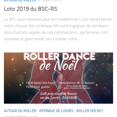
AUTOUR DU ROLLER
21 MARS 2019
Loto 2019 du BSC-RS
Le BSC vous retrouve pour son traditionnel Loto! Venez tenter
votre chance! De nombreux lots sont à gagner: de nombreux
bons d’achats auprès de nos commerçants partenaires, lots
surprises et gourmands, sans oublier notre...
AUTOUR DU ROLLER
/
PATINAGE DE LOISIRS
/
ROLLER HOCKEY