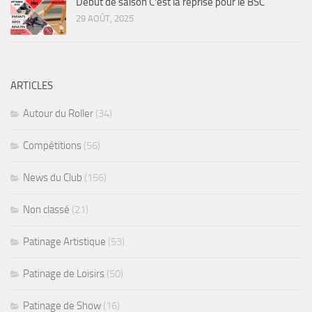
Début de saison C’est la reprise pour le BSC
29 AOÛT, 2025
ARTICLES
Autour du Roller
(34)
Compétitions
(56)
News du Club
(156)
Non classé
(21)
Patinage Artistique
(53)
Patinage de Loisirs
(50)
Patinage de Show
(16)