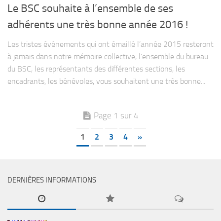
Le BSC souhaite à l’ensemble de ses
adhérents une très bonne année 2016 !
Les tristes événements qui ont émaillé l’année 2015 resteront
à jamais dans notre mémoire collective, l’ensemble du bureau
du BSC, les représentants des différentes sections, les
encadrants, les bénévoles, vous souhaitent une très bonne...
Page 1 sur 4
1
2
3
4
»
DERNIÈRES INFORMATIONS