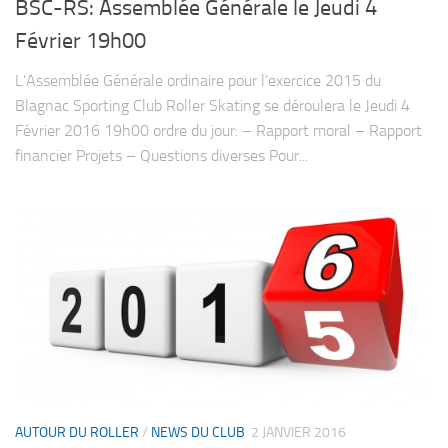
BSC-RS: Assemblée Générale le Jeudi 4
Février 19h00
L’Assemblée Générale ordinaire pour l’exercice 2015 du
Blagnac Sporting Club Roller Skating se déroulera le Jeudi 4
Février 2016 19h00 ordre du jour: – Rapport moral – Rapport
financier Projets – Questions diverses Pour...
AUTOUR DU ROLLER
/
NEWS DU CLUB
2 JANVIER 2016