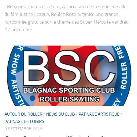
Bonjour à toutes et à tous, A l’occasion de la sortie en salle
du film Justice League, Roulez Rose organise une grande
randonnée gratuite sur le thème des Super-Héros le vendredi
17 novembre....
AUTOUR DU ROLLER
/
NEWS DU CLUB
/
PATINAGE ARTISTIQUE
/
PATINAGE DE LOISIRS
8 SEPTEMBRE 2016