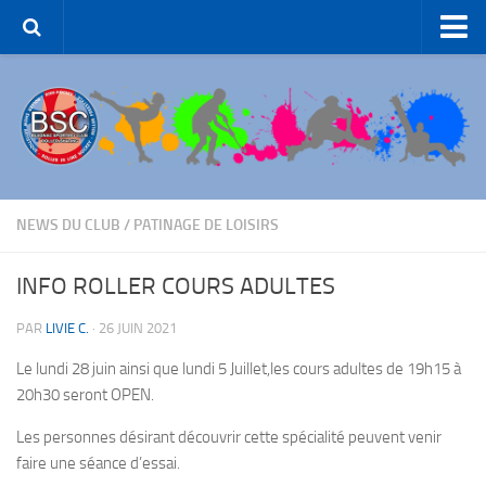
Accueil – BSC Roller Skating
Le Club
Patinage Artistique
Patinage de Groupe
Roller-Hockey
NEWS DU CLUB
/
PATINAGE DE LOISIRS
Rink Hockey
INFO ROLLER COURS ADULTES
Patinage de Loisirs
PAR
LIVIE C.
·
26 JUIN 2021
ROLLER-DANCE
Le lundi 28 juin ainsi que lundi 5 Juillet,les cours adultes de 19h15 à
Nous Contacter
20h30 seront OPEN.
Liens et partenaires
Les personnes désirant découvrir cette spécialité peuvent venir
faire une séance d’essai.