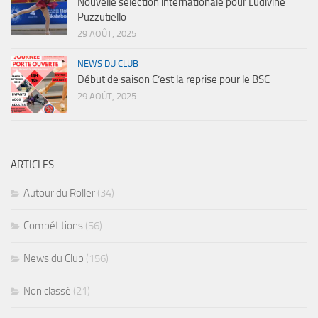
Nouvelle sélection internationale pour Ludivine
Puzzutiello
29 AOÛT, 2025
NEWS DU CLUB
Début de saison C’est la reprise pour le BSC
29 AOÛT, 2025
ARTICLES
Autour du Roller
(34)
Compétitions
(56)
News du Club
(156)
Non classé
(21)