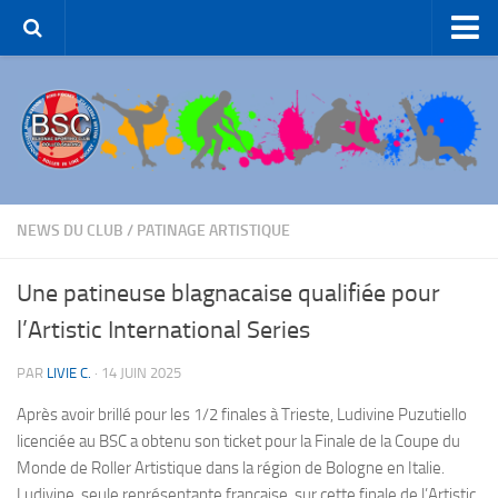
Accueil – BSC Roller Skating
Le Club
Patinage Artistique
Patinage de Groupe
Roller-Hockey
NEWS DU CLUB
/
PATINAGE ARTISTIQUE
Rink Hockey
Une patineuse blagnacaise qualifiée pour
Patinage de Loisirs
l’Artistic International Series
ROLLER-DANCE
PAR
LIVIE C.
·
14 JUIN 2025
Nous Contacter
Après avoir brillé pour les 1/2 finales à Trieste, Ludivine Puzutiello
Liens et partenaires
licenciée au BSC a obtenu son ticket pour la Finale de la Coupe du
Monde de Roller Artistique dans la région de Bologne en Italie.
Ludivine, seule représentante française sur cette finale de l’Artistic