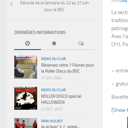
PAR
LIVIE
Déroulé de la Semaine du 22 au 27 Juin
pour le BSC
La sect
traditio
patinage
DERNIÈRES INFORMATIONS
Avec l’
(31), P
NEWS DU CLUB
Réservez votre 7 Février pour
– entré
la Roller Disco du BSC
27 JAN, 2026
– gratu
NEWS DU CLUB
ROLLER DISCO spécial
Buvette
HALLOWEEN
27 OCT, 2025
[Show 
RINK HOCKEY
BLAGNAC S .C /RINK-