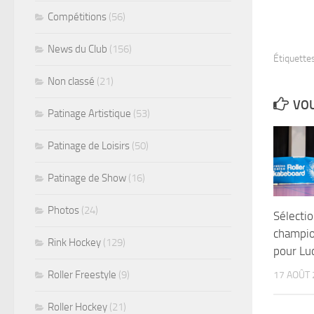
Compétitions
(56)
News du Club
(156)
Étiquettes
Non classé
(21)
VOU
Patinage Artistique
(53)
Patinage de Loisirs
(50)
Patinage de Show
(16)
Photos
(24)
Sélectio
champio
Rink Hockey
(129)
pour Lu
Roller Freestyle
(9)
17 AOÛT 
Roller Hockey
(21)