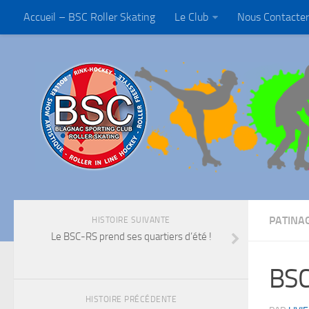
Accueil – BSC Roller Skating
Le Club
Nous Contacter
PATINA
HISTOIRE SUIVANTE
Le BSC-RS prend ses quartiers d’été !
BSC-
HISTOIRE PRÉCÉDENTE