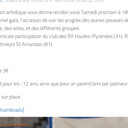
 C.
· PUBLICATION
19 JUIN 2015
· MIS À JOUR
14 JUILLET 2015
ion artistique vous donne rendez-vous Samedi prochain à 1
nnel gala, l’occasion de voir les progrès des jeunes pousses de
, des solos, et des différents groupes.
amicale participation du club des RA Hautes-Pyrénées (31),
atineurs St Amantais (81).
e 3€
it pour les -12 ans, ainsi que pour un parent/ami par patineur
 sur place.
thumbnails]