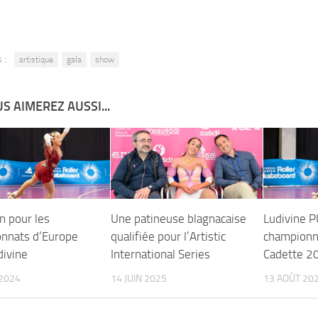
 :
artistique
gala
show
S AIMEREZ AUSSI...
n pour les
Une patineuse blagnacaise
Ludivine 
nnats d’Europe
qualifiée pour l’Artistic
championn
divine
International Series
Cadette 2
2024
14 JUIN 2025
13 AOÛT 20