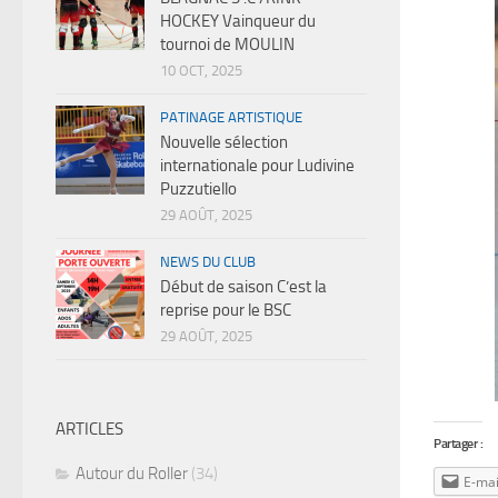
HOCKEY Vainqueur du
tournoi de MOULIN
10 OCT, 2025
PATINAGE ARTISTIQUE
Nouvelle sélection
internationale pour Ludivine
Puzzutiello
29 AOÛT, 2025
NEWS DU CLUB
Début de saison C’est la
reprise pour le BSC
29 AOÛT, 2025
ARTICLES
Partager :
Autour du Roller
(34)
E-mai