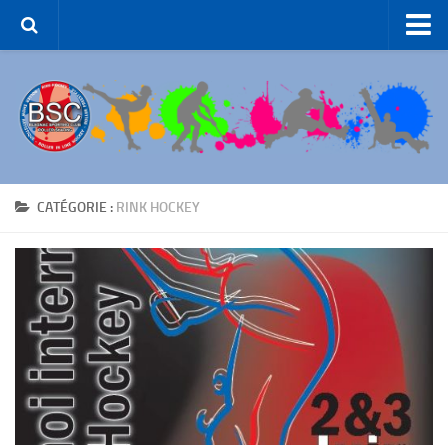
Accueil – BSC Roller Skating
Le Club
Patinage Artistique
Patinage de Groupe
Roller-Hockey
CATÉGORIE :
RINK HOCKEY
Rink Hockey
Patinage de Loisirs
ROLLER-DANCE
Nous Contacter
Liens et partenaires