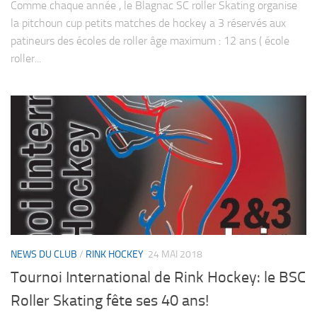
Comme chaque année , le Blagnac SC roller Skating organise
la pitchoun cup petits matches de hockey a 3 réservés aux
patineurs des écoles de roller âge maximum : 12 ans ( école
roller...
NEWS DU CLUB
/
RINK HOCKEY
24 MAI 2018
Tournoi International de Rink Hockey: le BSC
Roller Skating fête ses 40 ans!