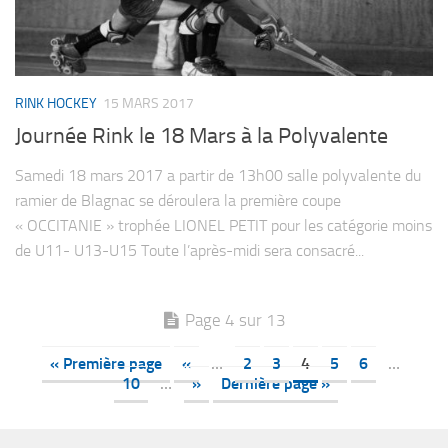
RINK HOCKEY
15 MARS 2017
Journée Rink le 18 Mars à la Polyvalente
Samedi 18 mars 2017 a partir de 13h00 salle polyvalente du
ramier de Blagnac se déroulera la première coupe
« OCCITANIE » trophée LIONEL PETIT pour les catégorie moins
de U11- U13-U15 Toute l’après-midi sera consacré...
Page 4 sur 13
« Première page
«
…
2
3
4
5
6
…
10
…
»
Dernière page »