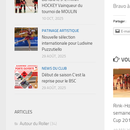
HOCKEY Vainqueur du
Bravo à
tournoi de MOULIN
10 OCT, 2025
Partager :
PATINAGE ARTISTIQUE
E-mai
Nouvelle sélection
internationale pour Ludivine
Puzzutiello
29 AOÛT, 2025
VOU
NEWS DU CLUB
Début de saison C’est la
reprise pour le BSC
29 AOÛT, 2025
Rink-Ho
ARTICLES
semaine
Cup 20
Autour du Roller
(34)