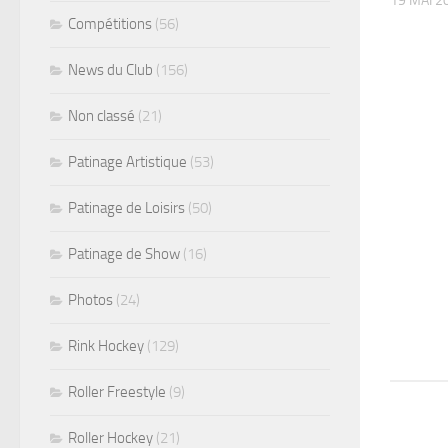
19 MAI 2
Compétitions
(56)
News du Club
(156)
Non classé
(21)
Patinage Artistique
(53)
Patinage de Loisirs
(50)
Patinage de Show
(16)
Photos
(24)
Rink Hockey
(129)
Roller Freestyle
(9)
Roller Hockey
(21)