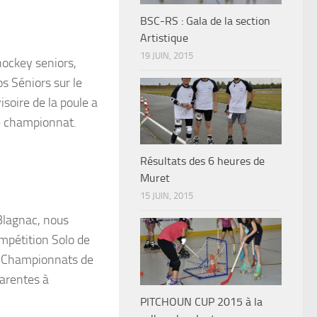
BSC-RS : Gala de la section
Artistique
19 JUIN, 2015
ockey seniors,
os Séniors sur le
isoire de la poule a
de championnat.
Résultats des 6 heures de
Muret
15 JUIN, 2015
 Blagnac, nous
ompétition Solo de
ux Championnats de
harentes à
PITCHOUN CUP 2015 à la