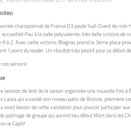
 C.
· PUBLICATION
3 DÉCEMBRE 2012
· MIS À JOUR
16 JUIN 2014
ockey:
urnée championnat de France D3 poule Sud-Ouest de rink-h
accueillait Pau à la salle polyvalente, très belle victoire de n
e 9 à 2
. Avec cette victoire, Blagnac prend la 3éme place prov
nt 1 point du leader. Un résultat très positif pour ce début 
 nos séniors!
que
:
e session de test de la saison organisée une nouvelle fois à
ons Laura qui a validé son niveau patin de Bronze, première c
ui avait besoin de cette validation pour pouvoir participer a
de patinage de groupe qui auront lieu début Mars dans les C
on le Captif.