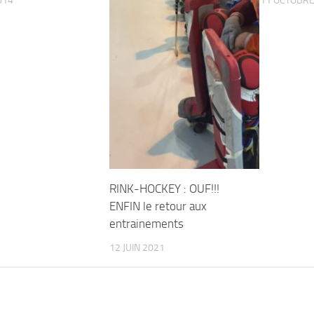
014
11 OCTOBRE
RINK-HOCKEY : OUF!!!
ENFIN le retour aux
entrainements
12 JUIN 2021