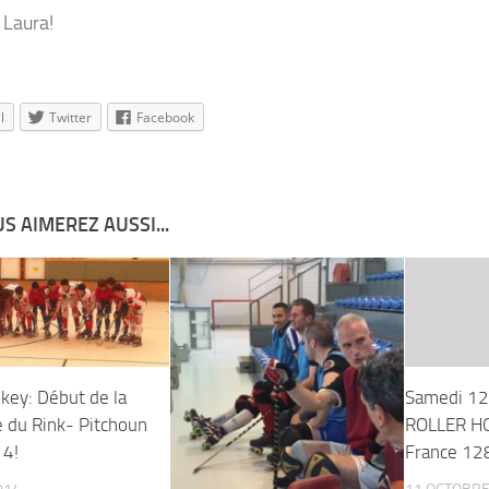
 Laura!
l
Twitter
Facebook
S AIMEREZ AUSSI...
key: Début de la
Samedi 12 
 du Rink- Pitchoun
ROLLER H
14!
France 1