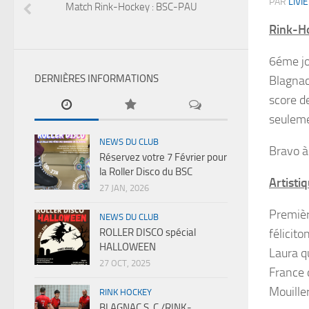
PAR
LIVIE
Match Rink-Hockey : BSC-PAU
Rink-H
6éme jo
DERNIÈRES INFORMATIONS
Blagnac 
score d
seuleme
NEWS DU CLUB
Bravo à
Réservez votre 7 Février pour
la Roller Disco du BSC
Artisti
27 JAN, 2026
Premièr
NEWS DU CLUB
ROLLER DISCO spécial
félicit
HALLOWEEN
Laura q
27 OCT, 2025
France 
Mouiller
RINK HOCKEY
BLAGNAC S .C /RINK-