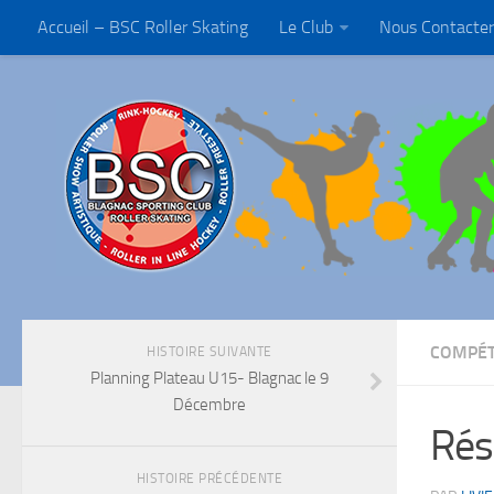
Accueil – BSC Roller Skating
Le Club
Nous Contacter
COMPÉT
HISTOIRE SUIVANTE
Planning Plateau U15- Blagnac le 9
Décembre
Rés
HISTOIRE PRÉCÉDENTE