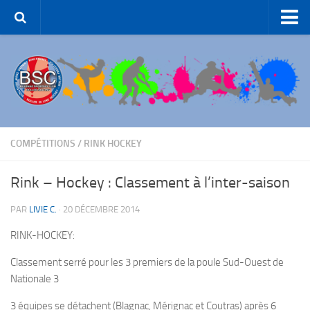
Accueil – BSC Roller Skating
Le Club
Patinage Artistique
Patinage de Groupe
Roller-Hockey
COMPÉTITIONS
/
RINK HOCKEY
Rink Hockey
Rink – Hockey : Classement à l’inter-saison
Patinage de Loisirs
PAR
LIVIE C.
·
20 DÉCEMBRE 2014
ROLLER-DANCE
RINK-HOCKEY:
Nous Contacter
Liens et partenaires
Classement serré pour les 3 premiers de la poule Sud-Ouest de
Nationale 3
3 équipes se détachent (Blagnac, Mérignac et Coutras) après 6