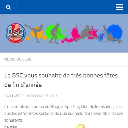
Accueil – BSC Roller Skating
Le Club
Patinage Artistique
Patinage de Groupe
Roller-Hockey
NEWS DU CLUB
Rink Hockey
Le BSC vous souhaite de très bonnes fêtes
Patinage de Loisirs
de fin d’année
ROLLER-DANCE
PAR
LIVIE C.
·
20 DÉCEMBRE 2015
Nous Contacter
L’ensemble du bureau du Blagnac Sporting Club Roller Skating ainsi
Liens et partenaires
que les différentes sections du
club souhaitent à l’ensemble de ses
adhérents
de très