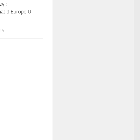
y :
at d’Europe U-
014