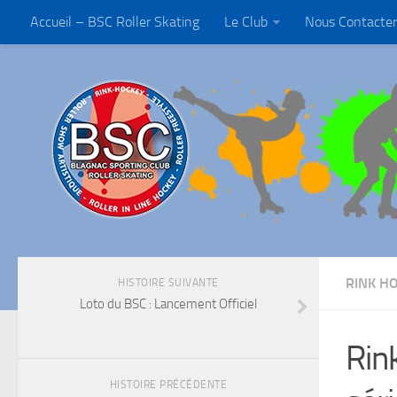
Accueil – BSC Roller Skating
Le Club
Nous Contacter
RINK H
HISTOIRE SUIVANTE
Loto du BSC : Lancement Officiel
Rin
HISTOIRE PRÉCÉDENTE