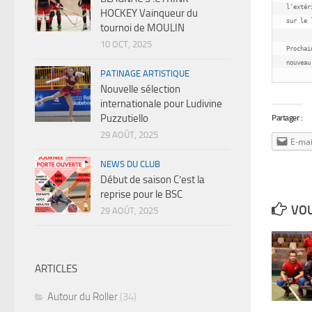
l'extér
HOCKEY Vainqueur du
sur le 
tournoi de MOULIN
10 OCT, 2025
Prochai
nouveau
PATINAGE ARTISTIQUE
Nouvelle sélection
internationale pour Ludivine
Puzzutiello
Partager :
29 AOÛT, 2025
E-mai
NEWS DU CLUB
Début de saison C’est la
reprise pour le BSC
VOU
29 AOÛT, 2025
ARTICLES
Autour du Roller
(34)