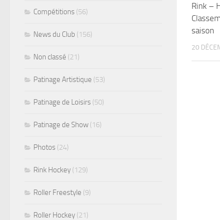
Rink – 
Compétitions
(56)
Classeme
saison
News du Club
(156)
20 DÉCE
Non classé
(21)
Patinage Artistique
(53)
Patinage de Loisirs
(50)
Patinage de Show
(16)
Photos
(24)
Rink Hockey
(129)
Roller Freestyle
(9)
Roller Hockey
(21)