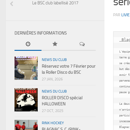
séri
Le BSC club labellisé 2017
PAR
LIVIE
DERNIÈRES INFORMATIONS
 Bla
L'équip
terre g
NEWS DU CLUB
se créa
Réservez votre 7 Février pour
but dès
la Roller Disco du BSC
avoir f
27 JAN, 2026
parvena
continu
NEWS DU CLUB
pause g
ROLLER DISCO spécial
HALLOWEEN
La deux
n'arriv
27 OCT, 2025
particu
incessa
RINK HOCKEY
Blagnac
BLAGNAC S .C /RINK-