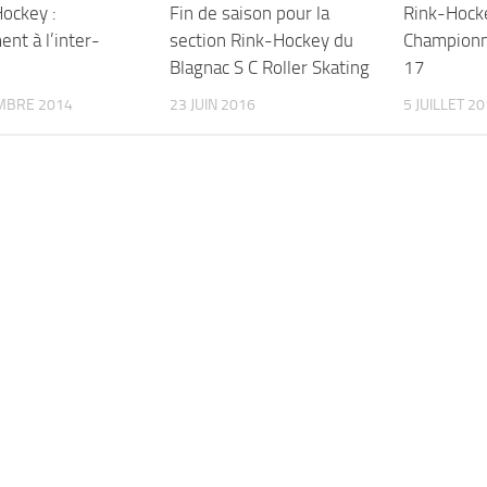
Hockey :
Fin de saison pour la
Rink-Hocke
nt à l’inter-
section Rink-Hockey du
Championn
Blagnac S C Roller Skating
17
MBRE 2014
23 JUIN 2016
5 JUILLET 2