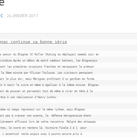
e
 C.
·
24 JANVIER 2017
gnac continue sa bonne série
e senior du Blagnac SC Roller Skating se déplaçait samedi soir en 

irondine Après un début de match tambour battant, les Blagnacais 

ient les premières occasions franches et marquaient le premier 

 la 3ème minute par Olivier Toulouse. Les visiteurs pensaient 

ait le plus dur, mais Mérignac profitant d'un gardien en forme 

it à tenir le score et même à égaliser à la 14ème minute. Blagnac 

ait de pousser et parvenait tout de même à virer en tête à la 

râce à une réalisation d'Henry Lochou.

ième mi-temps reprenait sur le même rythme, mais Blagnac 

ait pas à creuser son avance, la  défense mérignacaise étant 

lièrement efficace lors de cette rencontre. Malgré des attaques 

ntes, le score en restera là. Victoire finale 2 à 1  pour 

. L'essentiel reste acquis avec 3 points encore pris à 
