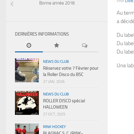
PAR
LIVIE
Bonne année 2018
Au terme
a décidé
DERNIÈRES INFORMATIONS
Du labe
Du labe
Du labe
NEWS DU CLUB
Une labe
Réservez votre 7 Février pour
la Roller Disco du BSC
27 JAN, 2026
NEWS DU CLUB
ROLLER DISCO spécial
HALLOWEEN
27 OCT, 2025
RINK HOCKEY
BLAGNAC S .C /RINK-