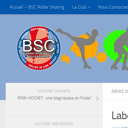
Accueil – BSC Roller Skating
Le Club
Nous Contacter
NEWS D
HISTOIRE SUIVANTE
RINK-HOCKEY : une blagnacaise en finale!
Lab
HISTOIRE PRÉCÉDENTE