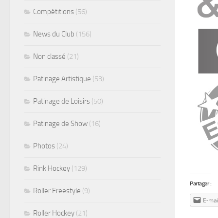
Compétitions
(56)
News du Club
(156)
Non classé
(21)
Patinage Artistique
(53)
Patinage de Loisirs
(50)
Patinage de Show
(16)
Photos
(24)
Rink Hockey
(129)
Partager :
Roller Freestyle
(9)
E-mai
Roller Hockey
(21)