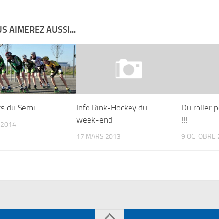
S AIMEREZ AUSSI...
ts du Semi
Info Rink-Hockey du
Du roller 
week-end
!!!
 2014
17 MARS 2013
9 OCTOBRE 